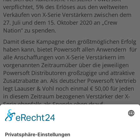
verpflichtet, 5% des Erlöses aus den weltweiten
Verkäufen von X-Serie Verstärkern zwischen dem
27. Juli und dem 15. Oktober 2020 an „Crew
Nation“ zu spenden.
Damit diese Kampagne den größtmöglichen Erfolg
haben kann, bietet Powersoft allen Anwendern für
alle Anschaffungen von X-Serie Verstärkern im
vorgenannten Zeitraumüber über die jeweiligen
Powersoft Distributoren großzügige und attraktive
Zusatzrabatte an. Als deutscher Powersoft Vertrieb
legt Laauser & Vohl noch einmal € 50,00 für jeden
in diesem Zeitraum bezogenen Verstärker der X-
Serie ebenfalls als Spende oben drauf.
Für weitere Informationen wenden Sie sich bitte
unsere Mitarbeiter im Aussendienst und im
Backoffice. Lassen Sie uns diese Aktion
gemeinsam zu einem außergewöhnlichen Erfolg