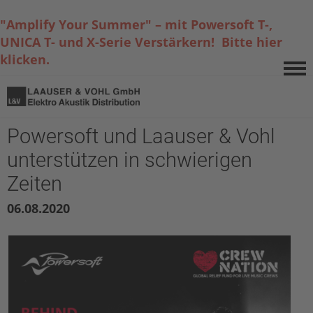
"Amplify Your Summer" – mit Powersoft T-,
UNICA T- und X-Serie Verstärkern! Bitte hier
klicken.
Powersoft und Laauser & Vohl
unterstützen in schwierigen
Zeiten
06.08.2020