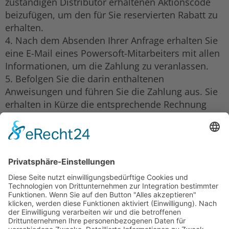
zuständigen Distributor erhaltenen Aktionscode
beizufügen, um den für Sie reservierten Rabatt zu
erhalten.
4. Nach dem Absenden Ihrer Anfrage erhalten Sie
eine E-Mail eines Powersoft-Mitarbeiters mit allen
Informationen, um die Zahlung zu veranlassen.
5. Befolgen Sie die darin enthaltenen
Anweisungen und führen Sie die Zahlung aus. Sie
erhalten in Kürze die entsprechende Rechnung
und den Versicherungsschutz.
6. Viel Spaß mit Ihrem Powersoft Gerät!
Für weitere Informationen über Bedingungen oder
jede Art von Support wenden Sie sich bitte an
Ihren Distributor!
Zurück