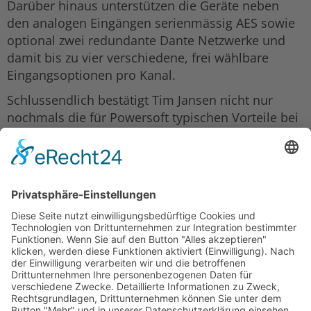
Darüber hinaus unterstützen die Geräte neben
den analogen Eingängen serienmässig AES sowie
optional zwei redundante Dante Netzwerke und
damit bis zu vier verschiedene, frei wählbare
Eingangsoptionen pro Kanal.
Schlussendlich bestätigt Tim Jansen nicht nur
nochmals die für Powersoft typischen Vorteile bei
Gewicht, Platzbedarf, Effizienz und Leistung,
sondern äussert sich auch zum Klang: „Alle waren
von der Klangqualität sehr angetan. Das gesamte
System klang aussergewöhnlich gut, kraftvoll und
dynamisch, und die Bouriani Crew musste
keinerlei Änderungen mehr vornehmen.“
Zurück
Laauser & Vohl GmbH
Ulmer Straße 184