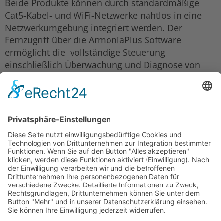
Beide Produkte können durch standardmäßige
Cat5-Kabel- und WiFi-Netzwerke nahtlos in eine
Netzwerkumgebung integriert werden. Der
Fernzugriff über die ArmoníaPlus Software
ermöglicht die vollständige Steuerung
einschließlich Überwachung und Diagnose von
einem dezentralen Standort aus – über Laptop, PC,
Tablet oder Smartphone. Die vollständig
anpassbare Schnittstelle integriert nahtlos alle
Geräte in einem einfach zu verwaltenden
Bildschirm, so dass alle Anzeigen auf einen Blick
überwacht werden können.
Zurück
Laauser & Vohl GmbH
Ulmer Straße 184
D-70188 Stuttgart
Tel.: +49 711 448 18 0