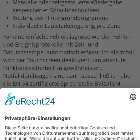
Manuelle oder zeitgesteuerte Wiedergabe
gespeicherter Sprachnachrichten
Routing des Hintergrundprogramms
Individuelle Lautstärkeregelung pro Zone
Für eine einfache Fehlerdiagnose werden Fehler-
und Ereignisprotokolle mit Zeit- und
Datumsstempel automatisch erfasst. Im Alarmfall
wird der Touchscreen deaktiviert, um absolute
Funktionssicherheit zu gewährleisten.
Notfalldurchsagen sind dann ausschließlich über
die EN-54 zertifizierte Sprechstelle BVRDTSM
möglich.
In Summe: Absolute Funktionssicherheit bei
einfacher und komfortabler Bedienung.
Zurück