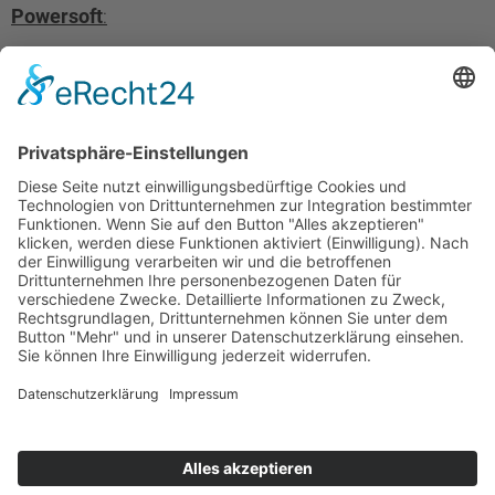
Powersoft
:
Powersoft_K_X_Testreview_EN2023.pdf
Powersoft_Quattrocanali_Testbericht_DE2023.pdf
Powersoft_T_Testbericht_DE2023.pdf
Powersoft_Unica8K8_V250_Testbericht_DE2023.pdf
Powersoft_X_Testbericht_DE2016.pdf
Alle Dateien als „Zip“ herunterladen
Laauser & Vohl GmbH
Ulmer Straße 184
D-70188 Stuttgart
Tel.: +49 711 448 18 0
Fax: +49 711 448 18 30
E-Mail:
sales@laauser.com
Kontaktformular
Folgen Sie uns: