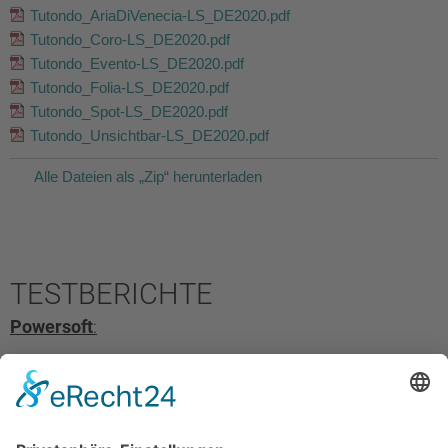
Tutondo_AriaDiVenecia-LS_DE2020.pdf
Tutondo_Coro-LS_DE2020.pdf
Tutondo_Evento-LS_DE2020.pdf
Tutondo_Folia-LS_DE2020.pdf
Tutondo_Spot-LS_DE2020.pdf
Tutondo_Unsichtbar-LS_DE2020.pdf
Alle Dateien als „Zip“ herunterladen
TESTBERICHTE
Powersoft
:
Powersoft_K_X_Testreview_EN2023.pdf
Powersoft_Quattrocanali_Testbericht_DE2023.pdf
Powersoft_T_Testbericht_DE2023.pdf
Powersoft_Unica8K8_V250_Testbericht_DE2023.pdf