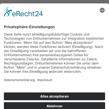
Powersoft_K_X_Testreview_EN2023.pdf
Powersoft_Quattrocanali_Testbericht_DE2023.pdf
Powersoft_T_Testbericht_DE2023.pdf
Powersoft_Unica8K8_V250_Testbericht_DE2023.pdf
Powersoft_X_Testbericht_DE2016.pdf
Alle Dateien als „Zip“ herunterladen
Laauser & Vohl GmbH
Ulmer Straße 184
D-70188 Stuttgart
Tel.: +49 711 448 18 0
Fax: +49 711 448 18 30
E-Mail:
sales@laauser.com
Kontaktformular
Folgen Sie uns: